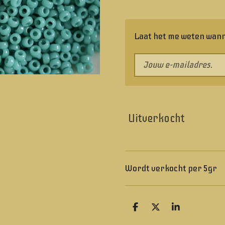
Laat het me weten wann
Uitverkocht
Wordt verkocht per 5gr
D
D
S
e
e
h