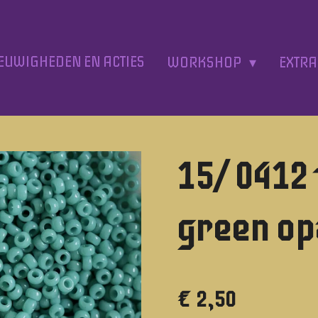
EUWIGHEDEN EN ACTIES
WORKSHOP
EXTR
15/ 0412
green o
€ 2,50