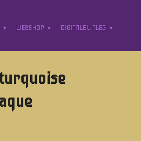
A
WEBSHOP
DIGITALE UITLEG
 turquoise
paque