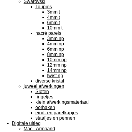
Swarovski
Toupies
3mm t
4mm t
6mm t
10mm t
nacré parels
3mm np
4mm np
6mm np
8mm np
10mm np
12mm np
14mm np
twist np
diverse kristal
juweel afwerkingen
Sloten
ringetjes
klein afwerkingsmateriaal
oorhaken
eind- en parelkapjes
staafjes en pennen
Digitale uitleg
Mac - Armband