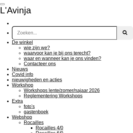
Ga
L'Avinja
direct
naar
de
hoofdinhoud
De winkel
wie zijn we?
waarvoor kan je bij ons terecht?
waar en wanneer kan je ons vinden?
Contacteer ons
Nieuws
Covid info
nieuwigheden en acties
Workshop
Workshops lente/zomer/najaar 2026
Reglementering Workshops
Extra
foto's
gastenboek
Webshop
Rocailles
Rocailles 4/0