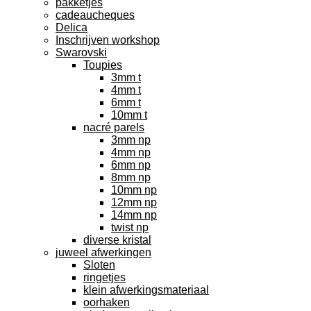
pakketjes
cadeaucheques
Delica
Inschrijven workshop
Swarovski
Toupies
3mm t
4mm t
6mm t
10mm t
nacré parels
3mm np
4mm np
6mm np
8mm np
10mm np
12mm np
14mm np
twist np
diverse kristal
juweel afwerkingen
Sloten
ringetjes
klein afwerkingsmateriaal
oorhaken