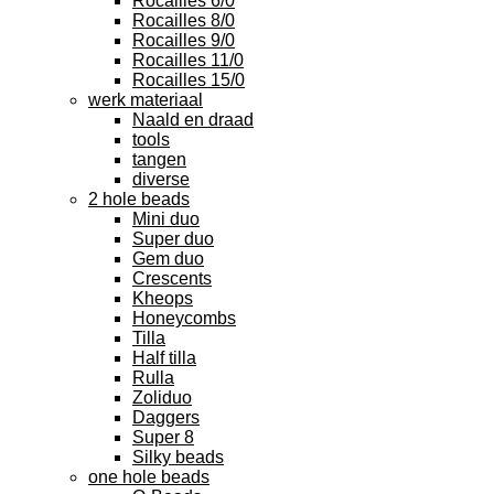
Rocailles 6/0
Rocailles 8/0
Rocailles 9/0
Rocailles 11/0
Rocailles 15/0
werk materiaal
Naald en draad
tools
tangen
diverse
2 hole beads
Mini duo
Super duo
Gem duo
Crescents
Kheops
Honeycombs
Tilla
Half tilla
Rulla
Zoliduo
Daggers
Super 8
Silky beads
one hole beads