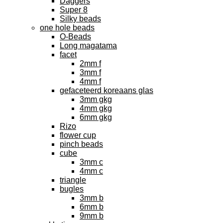
Daggers
Super 8
Silky beads
one hole beads
O-Beads
Long magatama
facet
2mm f
3mm f
4mm f
gefaceteerd koreaans glas
3mm gkg
4mm gkg
6mm gkg
Rizo
flower cup
pinch beads
cube
3mm c
4mm c
triangle
bugles
3mm b
6mm b
9mm b