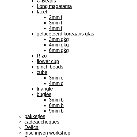
O-Beads
Long magatama
facet
2mm f
3mm f
4mm f
gefaceteerd koreaans glas
3mm gkg
4mm gkg
6mm gkg
Rizo
flower cup
pinch beads
cube
3mm c
4mm c
triangle
bugles
3mm b
6mm b
9mm b
pakketjes
cadeaucheques
Delica
Inschrijven workshop