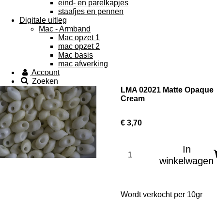
eind- en parelkapjes
staafjes en pennen
Digitale uitleg
Mac - Armband
Mac opzet 1
mac opzet 2
Mac basis
mac afwerking
Account
Zoeken
LMA 02021 Matte Opaque
Cream
€ 3,70
In
winkelwagen
Wordt verkocht per 10gr