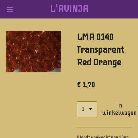
L'AVINJA
Ga
direct
naar
LMA 0140
de
hoofdinhoud
Transparent
Red Orange
€ 1,70
In
winkelwagen
Wordt verkocht per 10gr