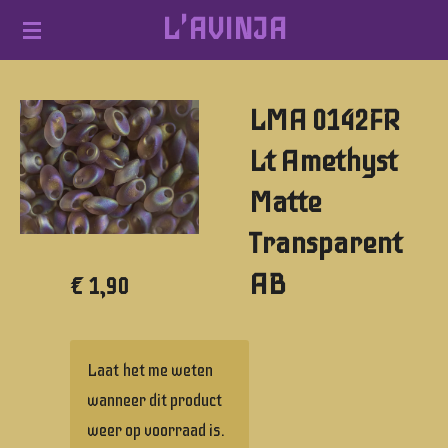
L'AVINJA
Ga
direct
naar
LMA 0142FR
de
hoofdinhoud
Lt Amethyst
Matte
Transparent
AB
€ 1,90
Laat het me weten
wanneer dit product
weer op voorraad is.