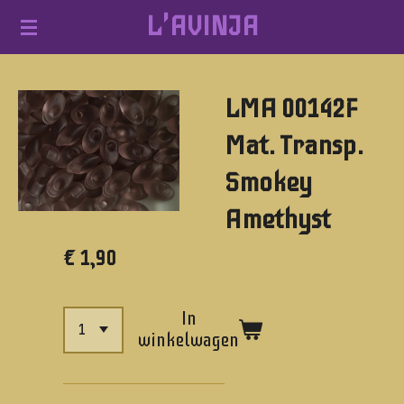
L'AVINJA
Ga
direct
naar
LMA 00142F
de
hoofdinhoud
Mat. Transp.
Smokey
Amethyst
€ 1,90
In
winkelwagen