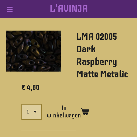
L'AVINJA
Ga
direct
naar
LMA 02005
de
hoofdinhoud
Dark
Raspberry
Matte Metalic
€ 4,80
In
winkelwagen