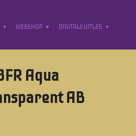
A
WEBSHOP
DIGITALE UITLEG
8FR Aqua
ansparent AB