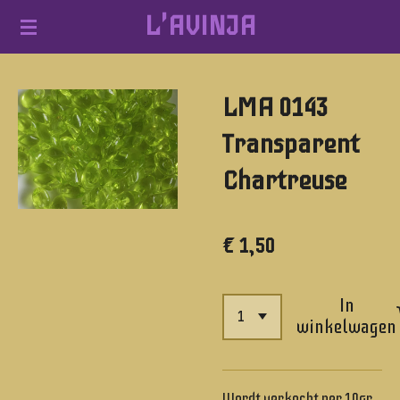
L'AVINJA
Ga
direct
naar
LMA 0143
de
hoofdinhoud
Transparent
Chartreuse
€ 1,50
In
winkelwagen
Wordt verkocht per 10gr