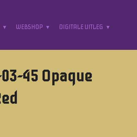
A
WEBSHOP
DIGITALE UITLEG
-03-45 Opaque
Red