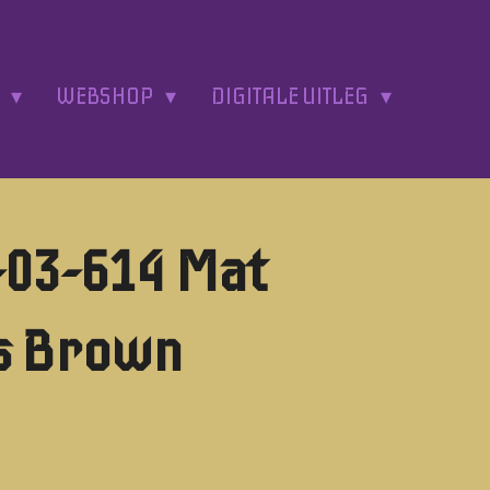
A
WEBSHOP
DIGITALE UITLEG
03-614 Mat
is Brown