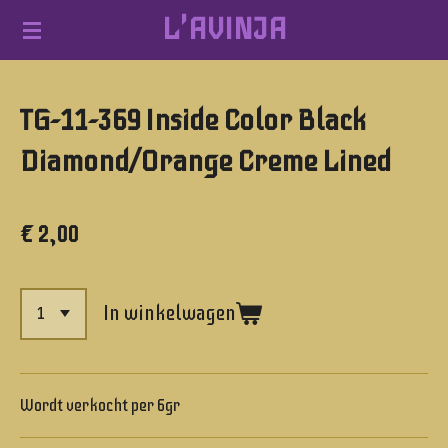
L'AVINJA
Ga
direct
naar
TG-11-369 Inside Color Black
de
hoofdinhoud
Diamond/Orange Creme Lined
€ 2,00
In winkelwagen
Wordt verkocht per 6gr