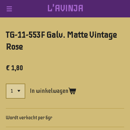
L'AVINJA
Ga
direct
naar
TG-11-553F Galv. Matte Vintage
de
hoofdinhoud
Rose
€ 1,80
In winkelwagen
Wordt verkocht per 6gr