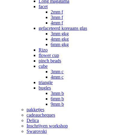
Long magatama
facet
2mm f
3mm f
4mm f
gefaceteerd koreaans glas
3mm gkg
4mm gkg
6mm gkg
Rizo
flower cup
pinch beads
cube
3mm c
4mm c
triangle
bugles
3mm b
6mm b
9mm b
pakketjes
cadeaucheques
Delica
Inschrijven workshop
Swarovski