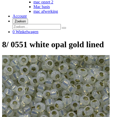
mac opzet 2
Mac basis
mac afwerking
Account
Zoeken
0
Winkelwagen
8/ 0551 white opal gold lined