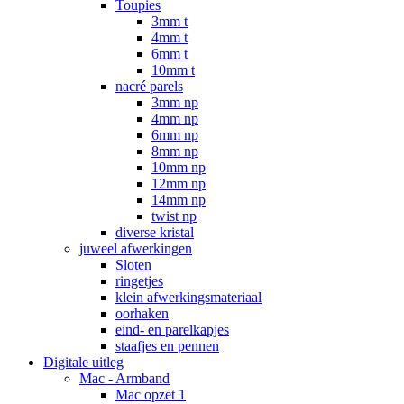
Toupies
3mm t
4mm t
6mm t
10mm t
nacré parels
3mm np
4mm np
6mm np
8mm np
10mm np
12mm np
14mm np
twist np
diverse kristal
juweel afwerkingen
Sloten
ringetjes
klein afwerkingsmateriaal
oorhaken
eind- en parelkapjes
staafjes en pennen
Digitale uitleg
Mac - Armband
Mac opzet 1