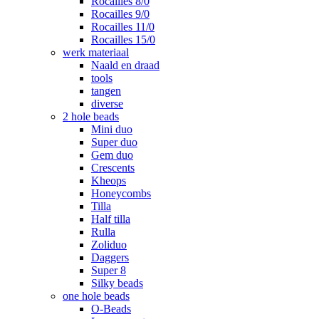
Rocailles 8/0
Rocailles 9/0
Rocailles 11/0
Rocailles 15/0
werk materiaal
Naald en draad
tools
tangen
diverse
2 hole beads
Mini duo
Super duo
Gem duo
Crescents
Kheops
Honeycombs
Tilla
Half tilla
Rulla
Zoliduo
Daggers
Super 8
Silky beads
one hole beads
O-Beads