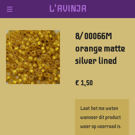
L'AVINJA
Ga
direct
naar
8/ 00066M
de
hoofdinhoud
orange matte
silver lined
€ 1,50
Laat het me weten
wanneer dit product
weer op voorraad is.