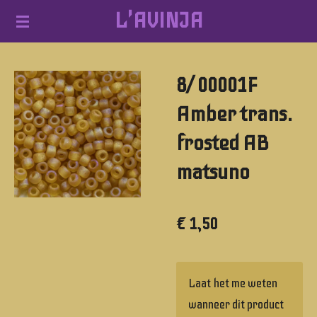
L'AVINJA
Ga
direct
naar
8/ 00001F
de
hoofdinhoud
Amber trans.
frosted AB
matsuno
€ 1,50
Laat het me weten
wanneer dit product