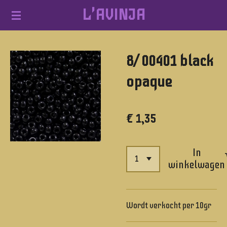
L'AVINJA
Ga
direct
naar
8/ 00401 black
de
hoofdinhoud
opaque
€ 1,35
In
winkelwagen
Wordt verkocht per 10gr