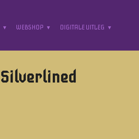
A
WEBSHOP
DIGITALE UITLEG
 Silverlined