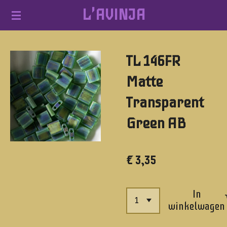
L'AVINJA
Ga
direct
naar
TL 146FR
de
hoofdinhoud
Matte
Transparent
Green AB
€ 3,35
In
winkelwagen