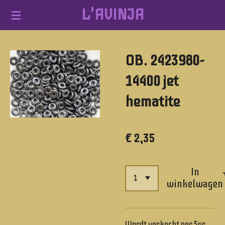
L'AVINJA
Ga
direct
naar
OB. 2423980-
de
hoofdinhoud
14400 jet
hematite
€ 2,35
In
winkelwagen
Wordt verkocht per 5gr