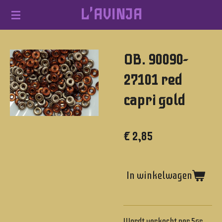
L'AVINJA
Ga
direct
naar
OB. 90090-
de
hoofdinhoud
27101 red
capri gold
€ 2,85
In winkelwagen
Wordt verkocht per 5gr