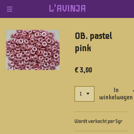
L'AVINJA
Ga
direct
naar
OB. pastel
de
hoofdinhoud
pink
€ 3,00
In
winkelwagen
Wordt verkocht per 5gr