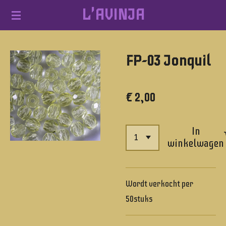
L'AVINJA
Ga
direct
naar
FP-03 Jonquil
de
hoofdinhoud
€ 2,00
In
winkelwagen
Wordt verkocht per
50stuks