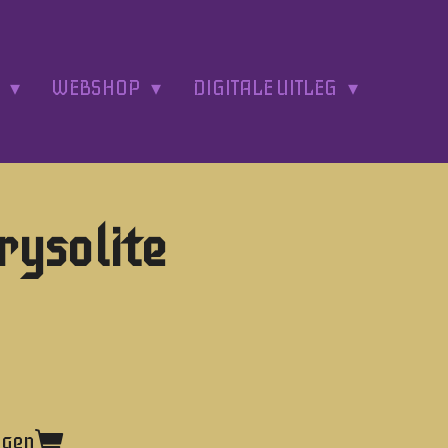
A
WEBSHOP
DIGITALE UITLEG
rysolite
agen