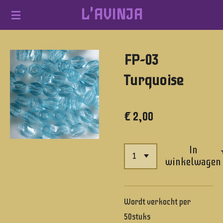
L'AVINJA
Ga
direct
naar
FP-03
de
hoofdinhoud
Turquoise
€ 2,00
In
winkelwagen
Wordt verkocht per
50stuks