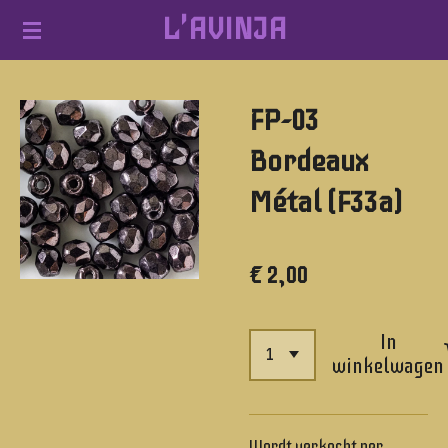
L'AVINJA
Ga
direct
naar
FP-03
de
hoofdinhoud
Bordeaux
Métal (F33a)
€ 2,00
In
winkelwagen
Wordt verkocht per