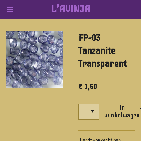
L'AVINJA
Ga
direct
naar
FP-03
de
hoofdinhoud
Tanzanite
Transparent
€ 1,50
In
winkelwagen
Wordt verkocht per