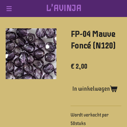
L'AVINJA
Ga
direct
naar
FP-04 Mauve
de
hoofdinhoud
Foncé (N120)
€ 2,00
In winkelwagen
Wordt verkocht per
50stuks