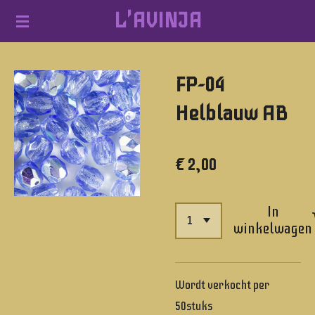
L'AVINJA
Ga
direct
naar
FP-04
de
hoofdinhoud
Helblauw AB
€ 2,00
In
winkelwagen
Wordt verkocht per
50stuks