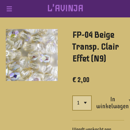
L'AVINJA
Ga
direct
naar
FP-04 Beige
de
hoofdinhoud
Transp. Clair
Effet (N9)
€ 2,00
In
winkelwagen
Wordt verkocht per