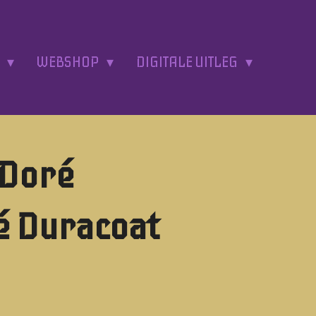
A
WEBSHOP
DIGITALE UITLEG
 Doré
é Duracoat