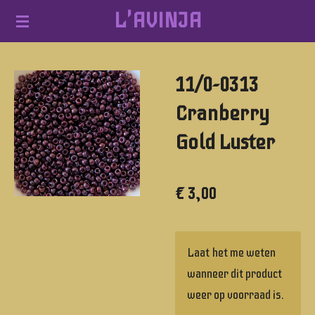
L'AVINJA
Ga
direct
naar
11/0-0313
de
hoofdinhoud
Cranberry
Gold Luster
€ 3,00
Laat het me weten
wanneer dit product
weer op voorraad is.