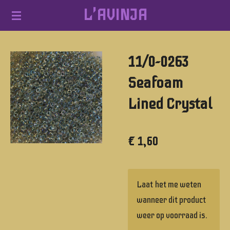
L'AVINJA
Ga
direct
naar
11/0-0263
de
hoofdinhoud
Seafoam
Lined Crystal
€ 1,60
Laat het me weten
wanneer dit product
weer op voorraad is.