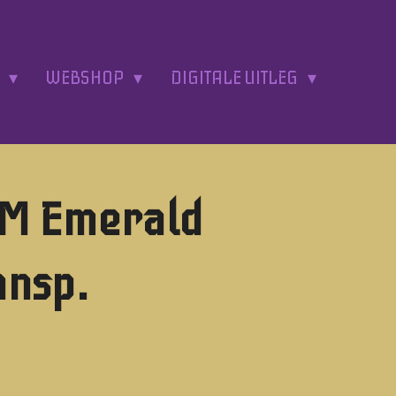
A
WEBSHOP
DIGITALE UITLEG
3M Emerald
ansp.