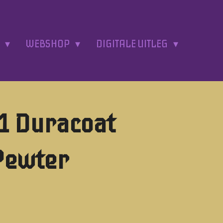
A
WEBSHOP
DIGITALE UITLEG
1 Duracoat
 Pewter