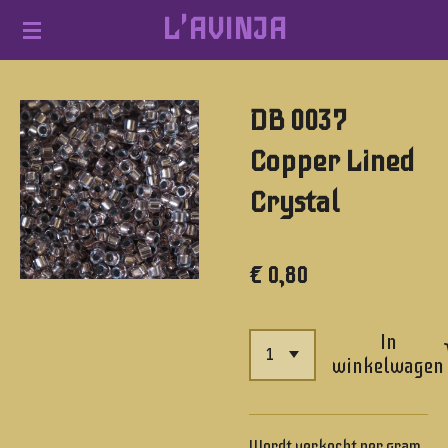
L'AVINJA
Ga
direct
naar
DB 0037
de
hoofdinhoud
Copper Lined
Crystal
€ 0,80
In
winkelwagen
Wordt verkocht per gram