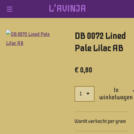
L'AVINJA
Ga
direct
naar
DB 0072 Lined
de
hoofdinhoud
Pale Lilac AB
€ 0,80
In
winkelwagen
Wordt verkocht per gram