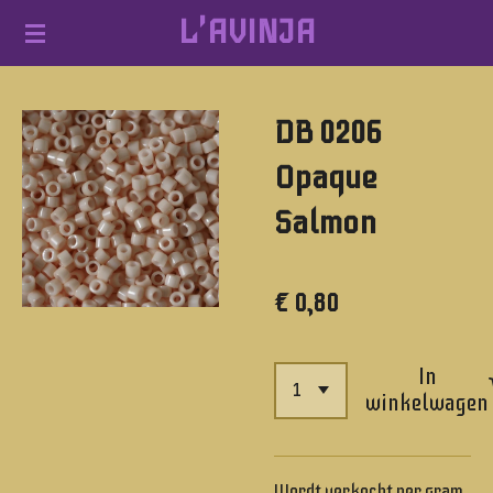
L'AVINJA
Ga
direct
naar
DB 0206
de
hoofdinhoud
Opaque
Salmon
€ 0,80
In
winkelwagen
Wordt verkocht per gram