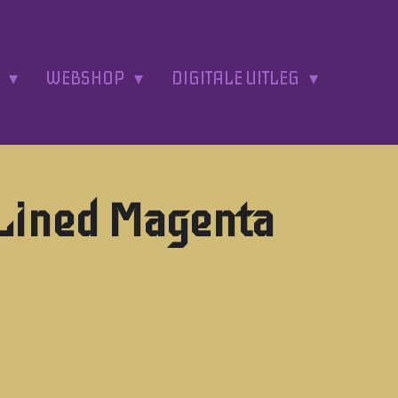
A
WEBSHOP
DIGITALE UITLEG
Lined Magenta