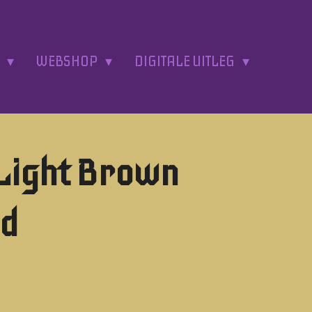
A
WEBSHOP
DIGITALE UITLEG
Light Brown
ed