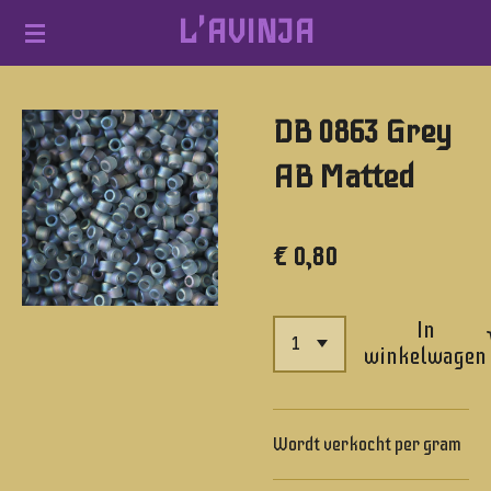
L'AVINJA
Ga
direct
naar
DB 0863 Grey
de
hoofdinhoud
AB Matted
€ 0,80
In
winkelwagen
Wordt verkocht per gram