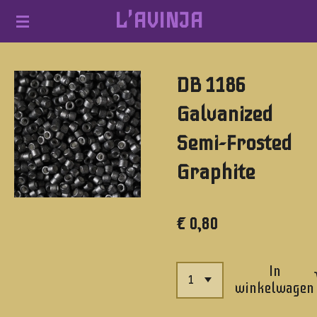
L'AVINJA
Ga
direct
naar
DB 1186
de
hoofdinhoud
Galvanized
Semi-Frosted
Graphite
€ 0,80
In
winkelwagen