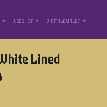
A
WEBSHOP
DIGITALE UITLEG
White Lined
B