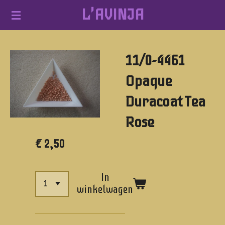
L'AVINJA
Ga
direct
naar
11/0-4461
de
hoofdinhoud
Opaque
Duracoat Tea
Rose
€ 2,50
In
winkelwagen