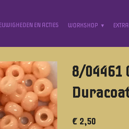
EUWIGHEDEN EN ACTIES
WORKSHOP
EXTR
8/04461
Duracoat
€ 2,50