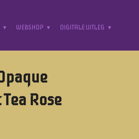
A
WEBSHOP
DIGITALE UITLEG
 Opaque
 Tea Rose