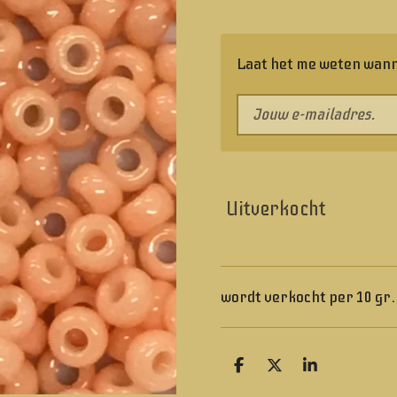
Laat het me weten wann
Uitverkocht
wordt verkocht per 10 gr
D
D
S
e
e
h