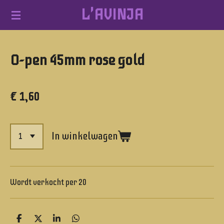
L'AVINJA
Ga
direct
naar
O-pen 45mm rose gold
de
hoofdinhoud
€ 1,60
In winkelwagen
Wordt verkocht per 20
D
D
S
D