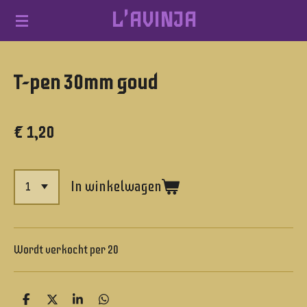
L'AVINJA
Ga
direct
naar
T-pen 30mm goud
de
hoofdinhoud
€ 1,20
In winkelwagen
Wordt verkocht per 20
D
D
S
D