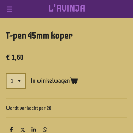
L'AVINJA
Ga
direct
naar
T-pen 45mm koper
de
hoofdinhoud
€ 1,60
In winkelwagen
Wordt verkocht per 20
D
D
S
D