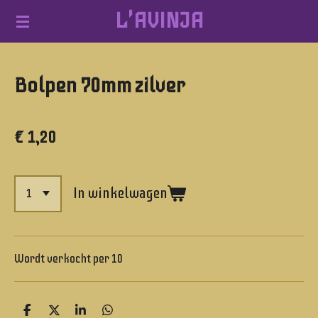
L'AVINJA
Ga
direct
naar
Bolpen 70mm zilver
de
hoofdinhoud
€ 1,20
In winkelwagen
Wordt verkocht per 10
D
D
S
D