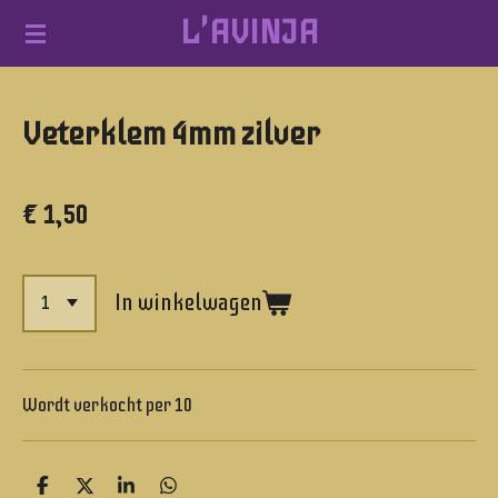
L'AVINJA
Ga
direct
naar
Veterklem 4mm zilver
de
hoofdinhoud
€ 1,50
In winkelwagen
Wordt verkocht per 10
D
D
S
D