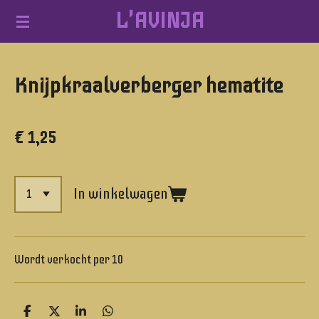
L'AVINJA
Ga
direct
naar
Knijpkraalverberger hematite
de
hoofdinhoud
€ 1,25
In winkelwagen
Wordt verkocht per 10
D
D
S
D